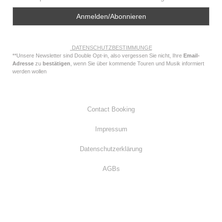
DATENSCHUTZBESTIMMUNGE
**Unsere Newsletter sind Double Opt-in, also vergessen Sie nicht, Ihre
Email-
Adresse
zu
bestätigen
, wenn Sie über kommende Touren und Musik informiert
werden wollen
Contact Booking
Impressum
Datenschutzerklärung
AGBs