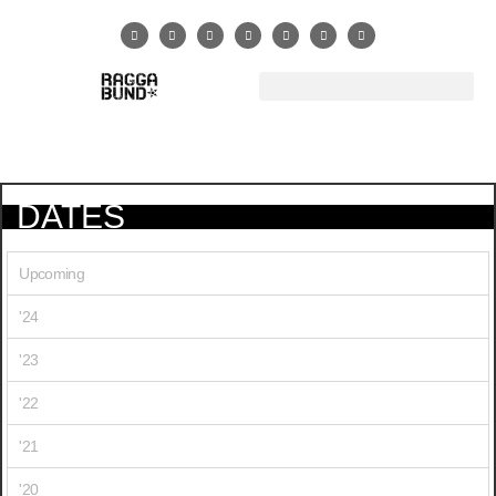
DATES
Upcoming
'24
'23
'22
'21
'20