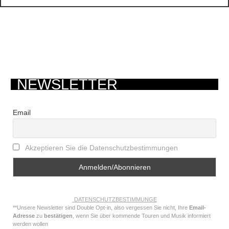
NEWSLETTER
Email
Akzeptieren Sie die Datenschutzbestimmungen
DATENSCHUTZBESTIMMUNGE
**Unsere Newsletter sind Double Opt-in, also vergessen Sie nicht, Ihre
Email-
Adresse
zu
bestätigen
, wenn Sie über kommende Touren und Musik informiert
werden wollen