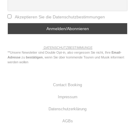
Akzeptieren Sie die Datenschutzbestimmungen
DATENSCHUTZBESTIMMUNGE
**Unsere Newsletter sind Double Opt-in, also vergessen Sie nicht, Ihre
Email-
Adresse
zu
bestätigen
, wenn Sie über kommende Touren und Musik informiert
werden wollen
Contact Booking
Impressum
Datenschutzerklärung
AGBs