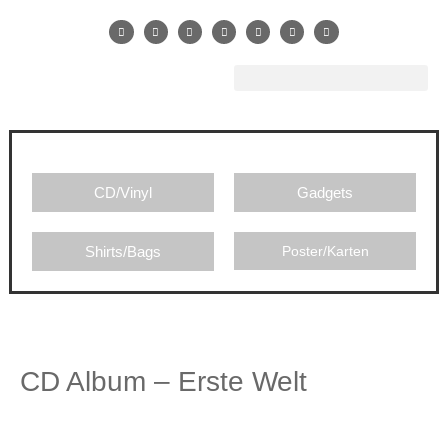
CD/Vinyl
Gadgets
Shirts/Bags
Poster/Karten
CD Album – Erste Welt