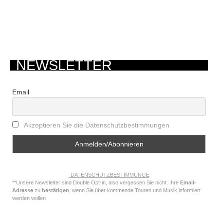
NEWSLETTER
Email
Akzeptieren Sie die Datenschutzbestimmungen
DATENSCHUTZBESTIMMUNGE
**Unsere Newsletter sind Double Opt-in, also vergessen Sie nicht, Ihre
Email-
Adresse
zu
bestätigen
, wenn Sie über kommende Touren und Musik informiert
werden wollen