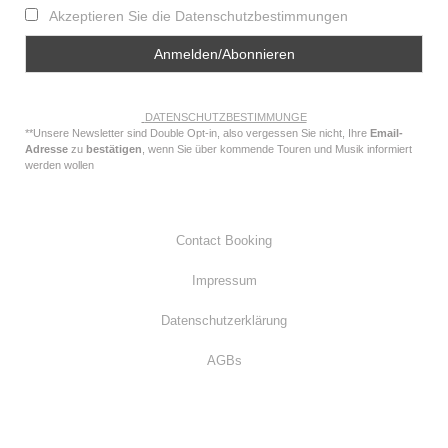
Akzeptieren Sie die Datenschutzbestimmungen
DATENSCHUTZBESTIMMUNGE
**Unsere Newsletter sind Double Opt-in, also vergessen Sie nicht, Ihre
Email-
Adresse
zu
bestätigen
, wenn Sie über kommende Touren und Musik informiert
werden wollen
Contact Booking
Impressum
Datenschutzerklärung
AGBs