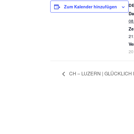
D
Zum Kalender hinzufügen
Da
08
Ze
21
Ve
20
CH – LUZERN | GLÜCKLICH 