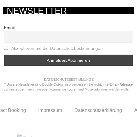
NEWSLETTER
Email
Akzeptieren Sie die Datenschutzbestimmungen
DATENSCHUTZBESTIMMUNGE
**Unsere Newsletter sind Double Opt-in, also vergessen Sie nicht, Ihre
Email-Adresse
zu
bestätigen
, wenn Sie über kommende Touren und Musik informiert werden wollen
act Booking
Impressum
Datenschutzerklärung