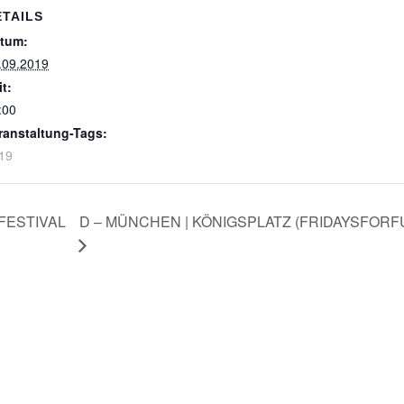
ETAILS
tum:
.09.2019
it:
:00
ranstaltung-Tags:
19
FESTIVAL
D – MÜNCHEN | KÖNIGSPLATZ (FRIDAYSFORF