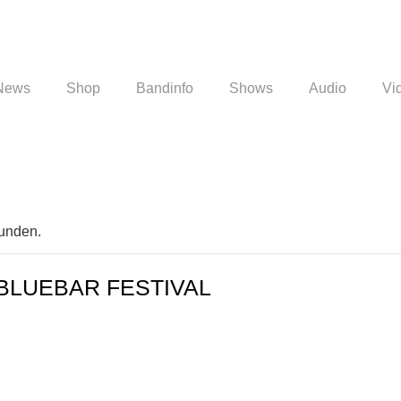
News
Shop
Bandinfo
Shows
Audio
Vi
funden.
 BLUEBAR FESTIVAL