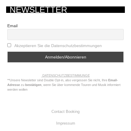
NEWSLETTER
Email
Akzeptieren Sie die Datenschutzbestimmungen
DATENSCHUTZBESTIMMUNGE
**Unsere Newsletter sind Double Opt-in, also vergessen Sie nicht, Ihre
Email-
Adresse
zu
bestätigen
, wenn Sie über kommende Touren und Musik informiert
werden wollen
Contact Booking
Impressum