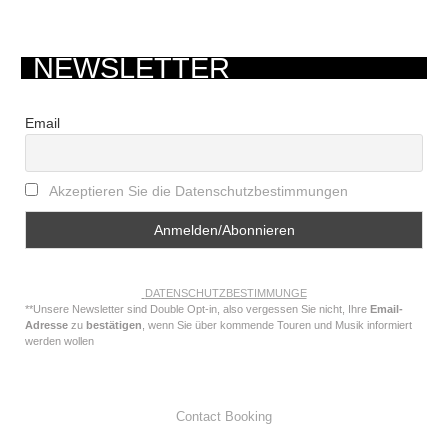
NEWSLETTER
Email
Akzeptieren Sie die Datenschutzbestimmungen
DATENSCHUTZBESTIMMUNGE
**Unsere Newsletter sind Double Opt-in, also vergessen Sie nicht, Ihre
Email-
Adresse
zu
bestätigen
, wenn Sie über kommende Touren und Musik informiert
werden wollen
Contact Booking