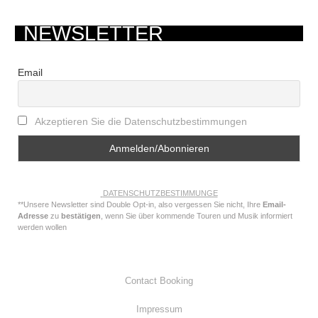
NEWSLETTER
Email
Akzeptieren Sie die Datenschutzbestimmungen
DATENSCHUTZBESTIMMUNGE
**Unsere Newsletter sind Double Opt-in, also vergessen Sie nicht, Ihre
Email-
Adresse
zu
bestätigen
, wenn Sie über kommende Touren und Musik informiert
werden wollen
Contact Booking
Impressum