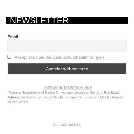
NEWSLETTER
Email
Akzeptieren Sie die Datenschutzbestimmungen
DATENSCHUTZBESTIMMUNGE
**Unsere Newsletter sind Double Opt-in, also vergessen Sie nicht, Ihre
Email-
Adresse
zu
bestätigen
, wenn Sie über kommende Touren und Musik informiert
werden wollen
Contact Booking