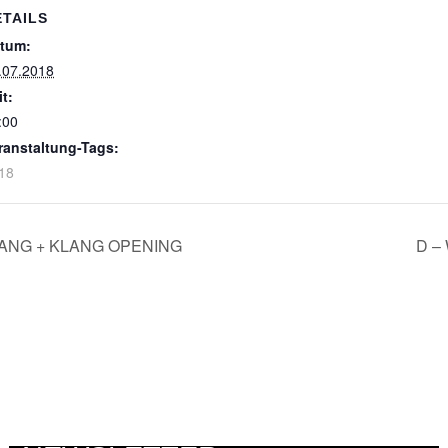
ETAILS
tum:
.07.2018
it:
:00
ranstaltung-Tags:
18
 LANG + KLANG OPENING
D –