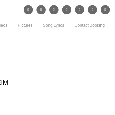
deos
Pictures
Song Lyrics
Contact Booking
EIM