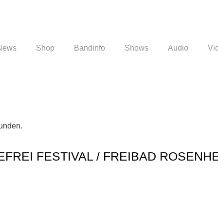
News
Shop
Bandinfo
Shows
Audio
Vi
funden.
ZEFREI FESTIVAL / FREIBAD ROSENH