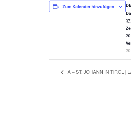
D
Zum Kalender hinzufügen
Da
07
Ze
20
Ve
20
A – ST. JOHANN IN TIROL |