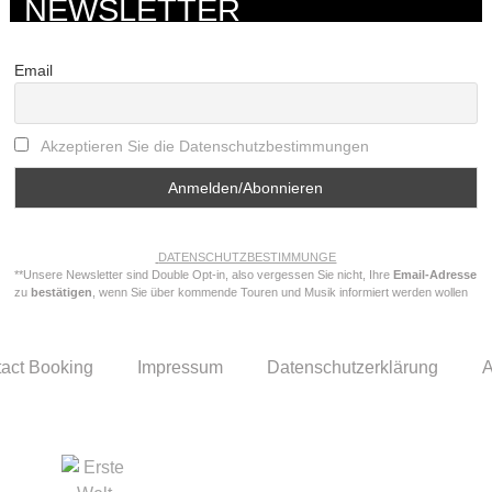
NEWSLETTER
Email
Akzeptieren Sie die Datenschutzbestimmungen
DATENSCHUTZBESTIMMUNGE
**Unsere Newsletter sind Double Opt-in, also vergessen Sie nicht, Ihre
Email-Adresse
zu
bestätigen
, wenn Sie über kommende Touren und Musik informiert werden wollen
act Booking
Impressum
Datenschutzerklärung