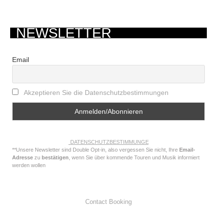
NEWSLETTER
Email
Akzeptieren Sie die Datenschutzbestimmungen
DATENSCHUTZBESTIMMUNGE
**Unsere Newsletter sind Double Opt-in, also vergessen Sie nicht, Ihre
Email-
Adresse
zu
bestätigen
, wenn Sie über kommende Touren und Musik informiert
werden wollen
Contact Booking