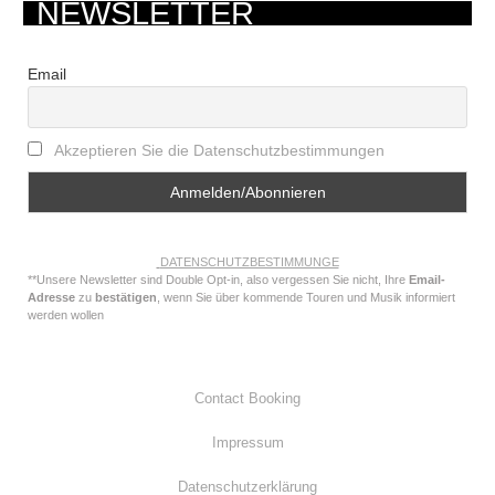
NEWSLETTER
Email
Akzeptieren Sie die Datenschutzbestimmungen
DATENSCHUTZBESTIMMUNGE
**Unsere Newsletter sind Double Opt-in, also vergessen Sie nicht, Ihre
Email-
Adresse
zu
bestätigen
, wenn Sie über kommende Touren und Musik informiert
werden wollen
Contact Booking
Impressum
Datenschutzerklärung