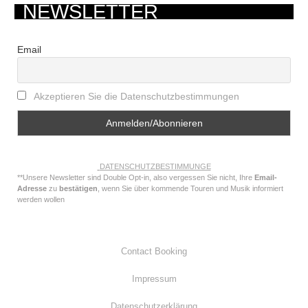
NEWSLETTER
Email
Akzeptieren Sie die Datenschutzbestimmungen
DATENSCHUTZBESTIMMUNGE
**Unsere Newsletter sind Double Opt-in, also vergessen Sie nicht, Ihre
Email-
Adresse
zu
bestätigen
, wenn Sie über kommende Touren und Musik informiert
werden wollen
Contact Booking
Impressum
Datenschutzerklärung