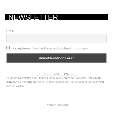
NEWSLETTER
Email
Akzeptieren Sie die Datenschutzbestimmungen
DATENSCHUTZBESTIMMUNGE
**Unsere Newsletter sind Double Opt-in, also vergessen Sie nicht, Ihre
Email-
Adresse
zu
bestätigen
, wenn Sie über kommende Touren und Musik informiert
werden wollen
Contact Booking