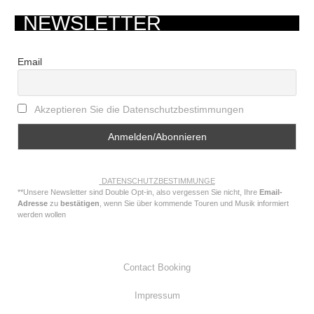
NEWSLETTER
Email
Akzeptieren Sie die Datenschutzbestimmungen
DATENSCHUTZBESTIMMUNGE
**Unsere Newsletter sind Double Opt-in, also vergessen Sie nicht, Ihre
Email-
Adresse
zu
bestätigen
, wenn Sie über kommende Touren und Musik informiert
werden wollen
Contact Booking
Impressum