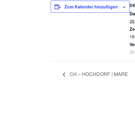
D
Zum Kalender hinzufügen
Da
26
Ze
18
Ve
20
CH – HOCHDORF | MARE