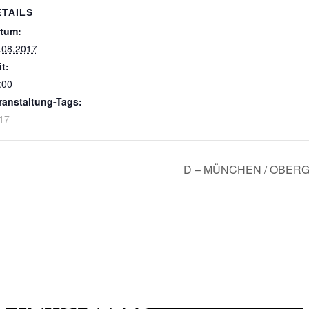
ETAILS
tum:
.08.2017
it:
:00
ranstaltung-Tags:
17
D – MÜNCHEN / OBERGI