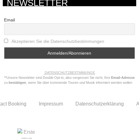
NEWSLETTER
Email
Akzeptieren Sie die Datenschutzbestimmungen
DATENSCHUTZBESTIMMUNGE
**Unsere Newsletter sind Double Opt-in, also vergessen Sie nicht, Ihre
Email-Adresse
zu
bestätigen
, wenn Sie über kommende Touren und Musik informiert werden wollen
act Booking
Impressum
Datenschutzerklärung