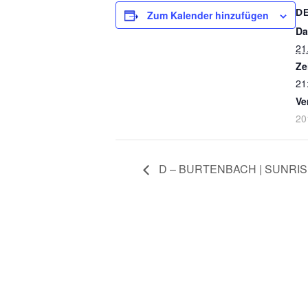
D
Zum Kalender hinzufügen
Da
21
Ze
21
Ve
20
D – BURTENBACH | SUNRIS