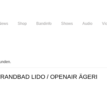
News
Shop
Bandinfo
Shows
Audio
Vi
funden.
TRANDBAD LIDO / OPENAIR ÄGERI