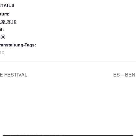
ETAILS
tum:
.08.2010
it:
:00
ranstaltung-Tags:
10
E FESTIVAL
ES – BE