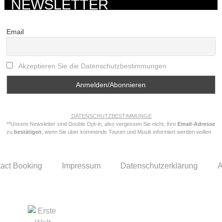
NEWSLETTER
Email
Akzeptieren Sie die Datenschutzbestimmungen
DATENSCHUTZBESTIMMUNGE
**Unsere Newsletter sind Double Opt-in, also vergessen Sie nicht, Ihre
Email-Adresse
zu
bestätigen
, wenn Sie über kommende Touren und Musik informiert werden wollen
act Booking
Impressum
Datenschutzerklärung