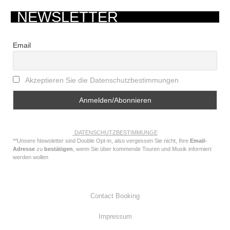
NEWSLETTER
Email
Akzeptieren Sie die Datenschutzbestimmungen
DATENSCHUTZBESTIMMUNGE
**Unsere Newsletter sind Double Opt-in, also vergessen Sie nicht, Ihre
Email-
Adresse
zu
bestätigen
, wenn Sie über kommende Touren und Musik informiert
werden wollen
Contact Booking
Impressum