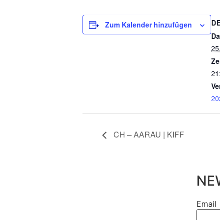
D
Zum Kalender hinzufügen
Da
25
Ze
21
Ve
20
CH – AARAU | KIFF
NE
Email