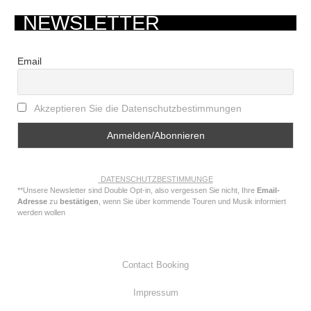
NEWSLETTER
Email
Akzeptieren Sie die Datenschutzbestimmungen
DATENSCHUTZBESTIMMUNGE
**Unsere Newsletter sind Double Opt-in, also vergessen Sie nicht, Ihre
Email-
Adresse
zu
bestätigen
, wenn Sie über kommende Touren und Musik informiert
werden wollen
Contact Booking
Impressum