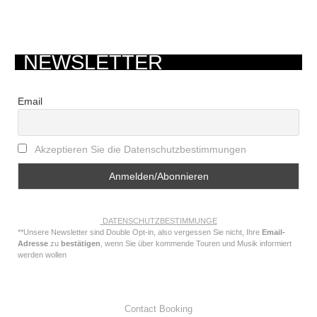
NEWSLETTER
Email
Akzeptieren Sie die Datenschutzbestimmungen
DATENSCHUTZBESTIMMUNGE
**Unsere Newsletter sind Double Opt-in, also vergessen Sie nicht, Ihre
Email-
Adresse
zu
bestätigen
, wenn Sie über kommende Touren und Musik informiert
werden wollen
Contact Booking