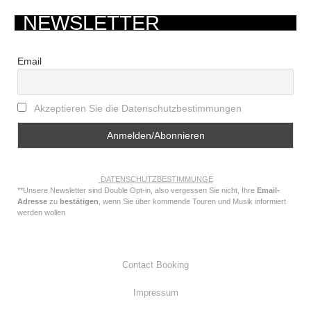
NEWSLETTER
Email
Akzeptieren Sie die Datenschutzbestimmungen
DATENSCHUTZBESTIMMUNGE
**Unsere Newsletter sind Double Opt-in, also vergessen Sie nicht, Ihre
Email-
Adresse
zu
bestätigen
, wenn Sie über kommende Touren und Musik informiert
werden wollen
Contact Booking
Impressum