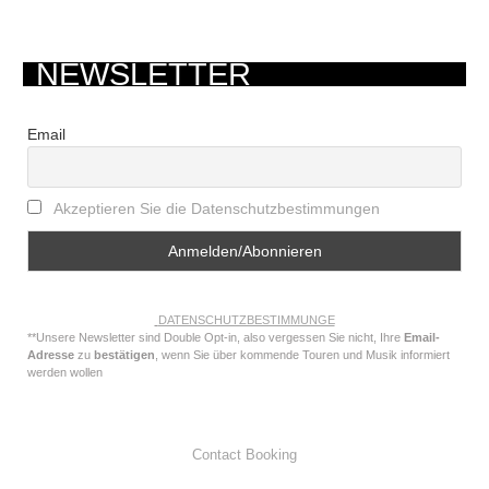
NEWSLETTER
Email
Akzeptieren Sie die Datenschutzbestimmungen
DATENSCHUTZBESTIMMUNGE
**Unsere Newsletter sind Double Opt-in, also vergessen Sie nicht, Ihre
Email-
Adresse
zu
bestätigen
, wenn Sie über kommende Touren und Musik informiert
werden wollen
Contact Booking