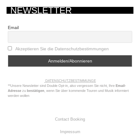
NEWSLETTER
Email
Akzeptieren Sie die Datenschutzbestimmungen
DATENSCHUTZBESTIMMUNGE
**Unsere Newsletter sind Double Opt-in, also vergessen Sie nicht, Ihre
Email-
Adresse
zu
bestätigen
, wenn Sie über kommende Touren und Musik informiert
werden wollen
Contact Booking
Impressum