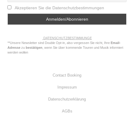
Akzeptieren Sie die Datenschutzbestimmungen
DATENSCHUTZBESTIMMUNGE
**Unsere Newsletter sind Double Opt-in, also vergessen Sie nicht, Ihre
Email-
Adresse
zu
bestätigen
, wenn Sie über kommende Touren und Musik informiert
werden wollen
Contact Booking
Impressum
Datenschutzerklärung
AGBs